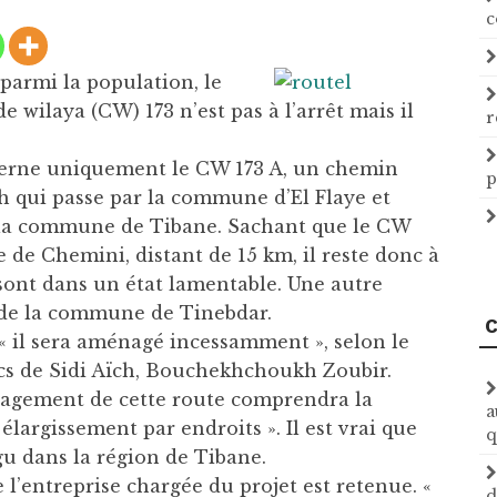
c
parmi la population, le
wilaya (CW) 173 n’est pas à l’arrêt mais il
r
ncerne uniquement le CW 173 A, un chemin
p
ch qui passe par la commune d’El Flaye et
ns la commune de Tibane. Sachant que le CW
le de Chemini, distant de 15 km, il reste donc à
ont dans un état lamentable. Une autre
é de la commune de Tinebdar.
C
 « il sera aménagé incessamment », selon le
ics de Sidi Aïch, Bouchekhchoukh Zoubir.
énagement de cette route comprendra la
a
élargissement par endroits ». Il est vrai que
q
u dans la région de Tibane.
’entreprise chargée du projet est retenue. «
d