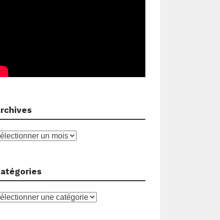
rchives
rchives
atégories
atégories