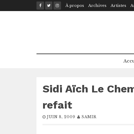
Skip
À propos
Archives
Artistes
A
to
content
Accu
Sidi Aïch Le Chem
refait
JUIN 8, 2009
SAMIR