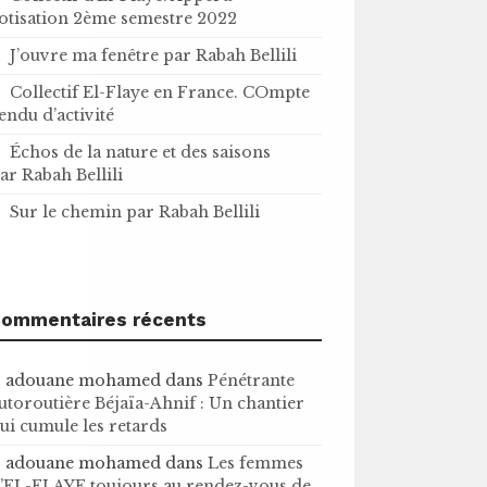
otisation 2ème semestre 2022
J’ouvre ma fenêtre par Rabah Bellili
Collectif El-Flaye en France. COmpte
endu d’activité
Échos de la nature et des saisons
ar Rabah Bellili
Sur le chemin par Rabah Bellili
ommentaires récents
adouane mohamed
dans
Pénétrante
utoroutière Béjaïa-Ahnif : Un chantier
ui cumule les retards
adouane mohamed
dans
Les femmes
’EL-FLAYE toujours au rendez-vous de