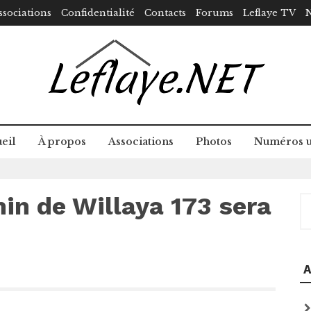
ssociations
Confidentialité
Contacts
Forums
Leflaye TV
N
eil
À propos
Associations
Photos
Numéros u
in de Willaya 173 sera
R
A