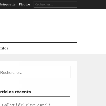
Rechercher :
étiquette
Photos
tiles
echercher :
rticles récents
Collectif d’El-Flaye. Appel à