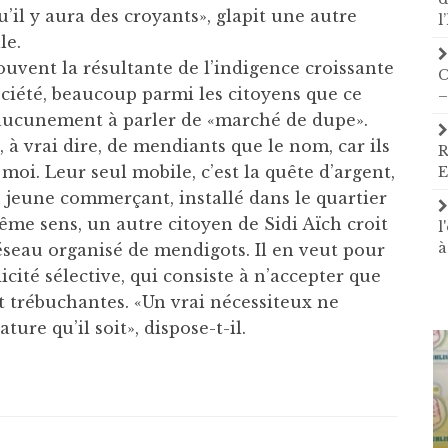
qu’il y aura des croyants», glapit une autre
l
le.
souvent la résultante de l’indigence croissante
C
ociété, beaucoup parmi les citoyens que ce
–
t aucunement à parler de «marché de dupe».
 à vrai dire, de mendiants que le nom, car ils
R
moi. Leur seul mobile, c’est la quête d’argent,
E
n jeune commerçant, installé dans le quartier
me sens, un autre citoyen de Sidi Aïch croit
l
à
éseau organisé de mendigots. Il en veut pour
ité sélective, qui consiste à n’accepter que
 trébuchantes. «Un vrai nécessiteux ne
ure qu’il soit», dispose-t-il.