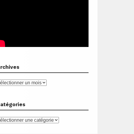
rchives
rchives
atégories
atégories