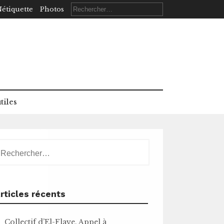
Rechercher :
étiquette
Photos
tiles
echercher :
rticles récents
Collectif d’El-Flaye. Appel à