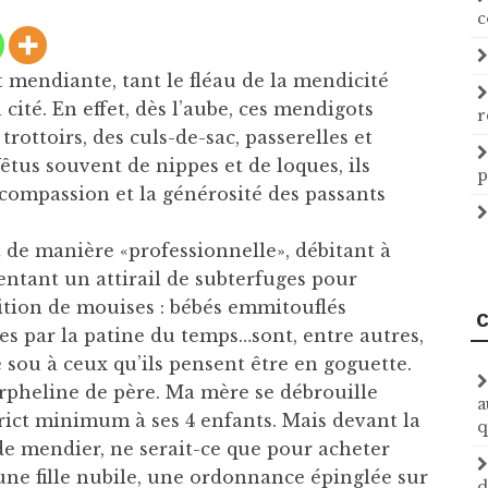
c
t mendiante, tant le fléau de la mendicité
cité. En effet, dès l’aube, ces mendigots
r
rottoirs, des culs-de-sac, passerelles et
Vêtus souvent de nippes et de loques, ils
p
compassion et la générosité des passants
t de manière «professionnelle», débitant à
sentant un attirail de subterfuges pour
dition de mouises : bébés emmitouflés
C
s par la patine du temps…sont, entre autres,
e sou à ceux qu’ils pensent être en goguette.
rpheline de père. Ma mère se débrouille
a
rict minimum à ses 4 enfants. Mais devant la
q
e de mendier, ne serait-ce que pour acheter
ne fille nubile, une ordonnance épinglée sur
d