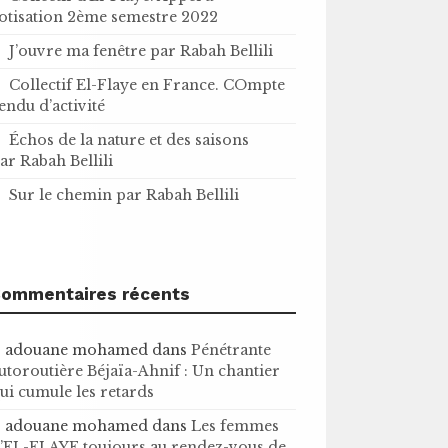
otisation 2ème semestre 2022
J’ouvre ma fenêtre par Rabah Bellili
Collectif El-Flaye en France. COmpte
endu d’activité
Échos de la nature et des saisons
ar Rabah Bellili
Sur le chemin par Rabah Bellili
ommentaires récents
adouane mohamed
dans
Pénétrante
utoroutière Béjaïa-Ahnif : Un chantier
ui cumule les retards
adouane mohamed
dans
Les femmes
’EL-FLAYE toujours au rendez-vous de