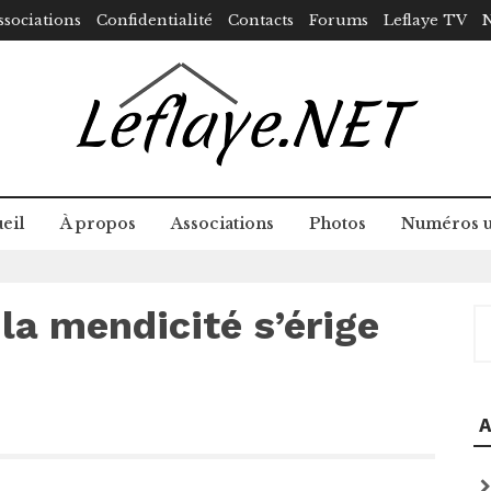
ssociations
Confidentialité
Contacts
Forums
Leflaye TV
N
eil
À propos
Associations
Photos
Numéros u
 la mendicité s’érige
R
A