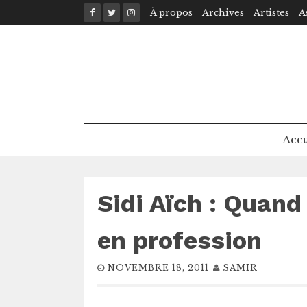
Skip
À propos
Archives
Artistes
A
to
content
Accu
Sidi Aïch : Quand
en profession
NOVEMBRE 18, 2011
SAMIR