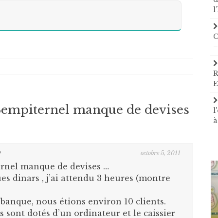
l
C
–
R
E
 Sempiternel manque de devises
l
à
octobre 5, 2011
!
ernel manque de devises …
es dinars , j’ai attendu 3 heures (montre
 banque, nous étions environ 10 clients.
s sont dotés d’un ordinateur et le caissier