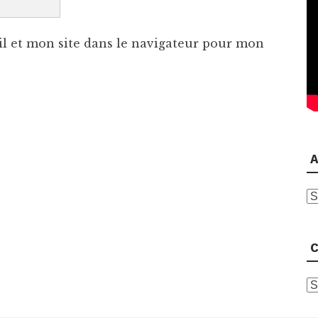
l et mon site dans le navigateur pour mon
A
A
C
C