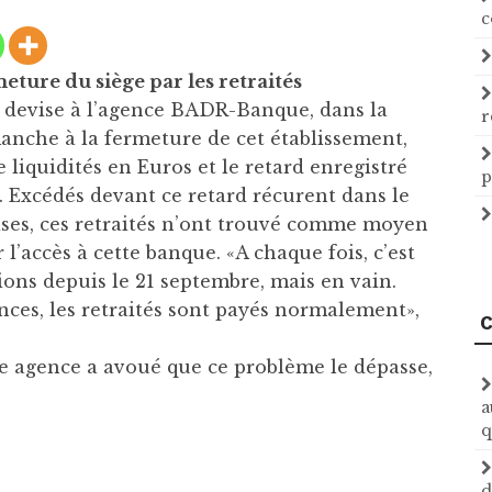
c
rmeture du siège par les retraités
s devise à l’agence BADR-Banque, dans la
r
manche à la fermeture de cet établissement,
liquidités en Euros et le retard enregistré
p
. Excédés devant ce retard récurent dans le
ises, ces retraités n’ont trouvé comme moyen
l’accès à cette banque. «A chaque fois, c’est
ons depuis le 21 septembre, mais en vain.
nces, les retraités sont payés normalement»,
C
tte agence a avoué que ce problème le dépasse,
a
q
d