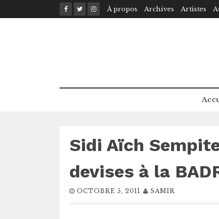
Skip
À propos
Archives
Artistes
A
to
content
Accu
Sidi Aïch Sempit
devises à la BAD
OCTOBRE 5, 2011
SAMIR