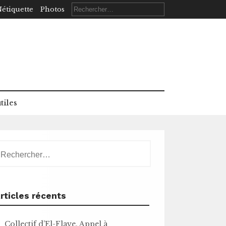
Rechercher :
étiquette
Photos
tiles
echercher :
rticles récents
Collectif d’El-Flaye. Appel à