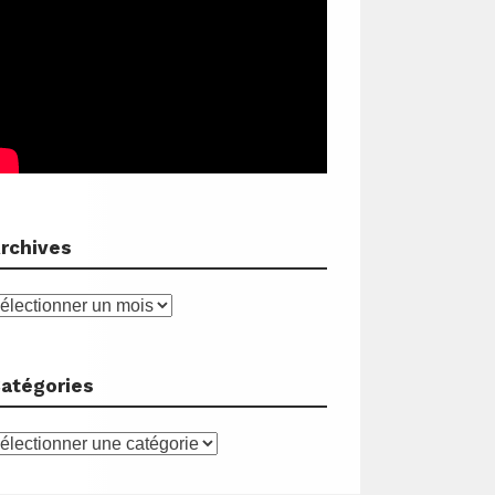
rchives
rchives
atégories
atégories