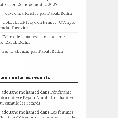
otisation 2ème semestre 2022
J’ouvre ma fenêtre par Rabah Bellili
Collectif El-Flaye en France. COmpte
endu d’activité
Échos de la nature et des saisons
ar Rabah Bellili
Sur le chemin par Rabah Bellili
ommentaires récents
adouane mohamed
dans
Pénétrante
utoroutière Béjaïa-Ahnif : Un chantier
ui cumule les retards
adouane mohamed
dans
Les femmes
’EL-FLAYE toujours au rendez-vous de