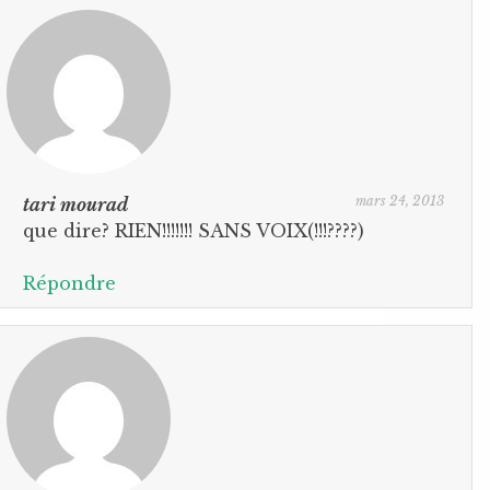
mars 24, 2013
tari mourad
que dire? RIEN!!!!!!! SANS VOIX(!!!????)
Répondre