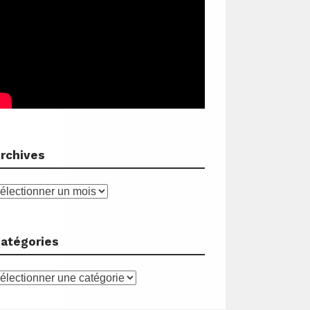
rchives
rchives
atégories
atégories