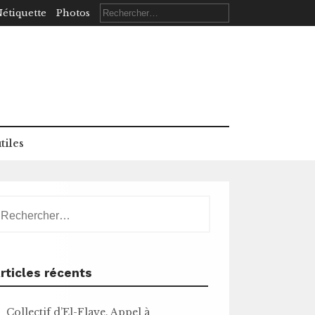
Rechercher :
étiquette
Photos
tiles
echercher :
rticles récents
Collectif d’El-Flaye. Appel à