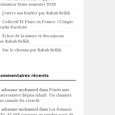
otisation 2ème semestre 2022
J’ouvre ma fenêtre par Rabah Bellili
Collectif El-Flaye en France. COmpte
endu d’activité
Échos de la nature et des saisons
ar Rabah Bellili
Sur le chemin par Rabah Bellili
ommentaires récents
adouane mohamed
dans
Pénétrante
utoroutière Béjaïa-Ahnif : Un chantier
ui cumule les retards
adouane mohamed
dans
Les femmes
’EL-FLAYE toujours au rendez-vous de