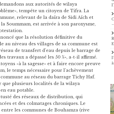
 demandons aux autorités de wilaya
l
oblème», tempête un citoyen de Tifra. La
mune, relevant de la daïra de Sidi Aïch et
C
 de la Soummam, est arrivée à son paroxysme,
–
otestation.
nnoncé que la résolution définitive du
R
le au niveau des villages de sa commune est
E
seau de transfert d’eau depuis le barrage de
 travaux a dépassé les 50 %», a-t-il affirmé.
l
à
itoyens «à la sagesse» et à faire encore preuve
m, le temps nécessaire pour l’achèvement
a commune au réseau du barrage Tichy Haf.
er que plusieurs localités de la wilaya
 en eau potable.
étusté des réseaux de distribution, qui
ncées et des colmatages chroniques. Le
ve entre les communes de Bouhamza (rive