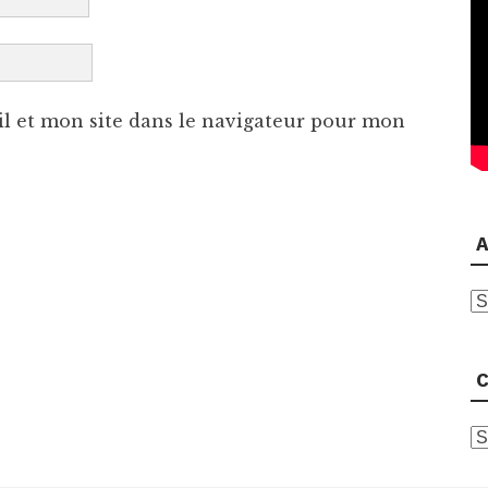
l et mon site dans le navigateur pour mon
A
A
C
C