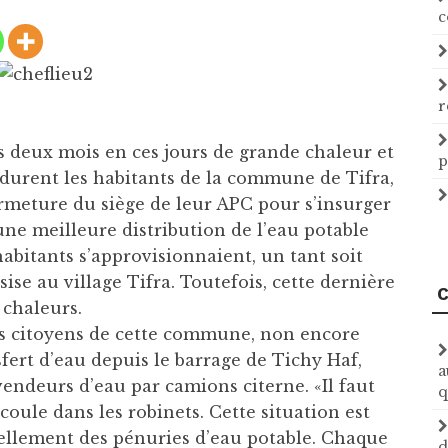
c
r
s deux mois en ces jours de grande chaleur et
p
endurent les habitants de la commune de Tifra,
ermeture du siège de leur APC pour s’insurger
une meilleure distribution de l’eau potable
 habitants s’approvisionnaient, un tant soit
ise au village Tifra. Toutefois, cette dernière
C
 chaleurs.
es citoyens de cette commune, non encore
fert d’eau depuis le barrage de Tichy Haf,
a
vendeurs d’eau par camions citerne. «Il faut
q
oule dans les robinets. Cette situation est
uellement des pénuries d’eau potable. Chaque
d