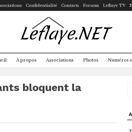
ssociations
Confidentialité
Contacts
Forums
Leflaye TV
N
eil
À propos
Associations
Photos
Numéros u
ants bloquent la
R
A