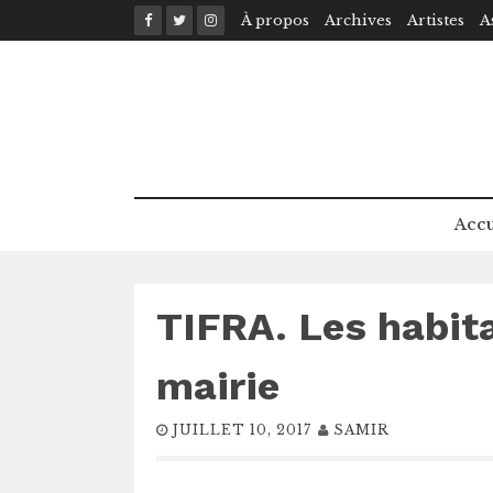
Skip
À propos
Archives
Artistes
A
to
content
Accu
TIFRA. Les habit
mairie
JUILLET 10, 2017
SAMIR