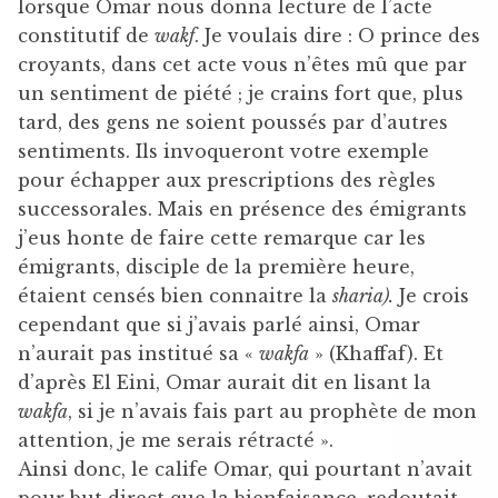
lorsque Omar nous donna lecture de l’acte
constitutif de
wakf
. Je voulais dire : O prince des
croyants, dans cet acte vous n’êtes mû que par
un sentiment de piété ; je crains fort que, plus
tard, des gens ne soient poussés par d’autres
sentiments. Ils invoqueront votre exemple
pour échapper aux prescriptions des règles
successorales. Mais en présence des émigrants
j’eus honte de faire cette remarque car les
émigrants, disciple de la première heure,
étaient censés bien connaitre la
sharia).
Je crois
cependant que si j’avais parlé ainsi, Omar
n’aurait pas institué sa «
wakfa
» (Khaffaf). Et
d’après El Eini, Omar aurait dit en lisant la
wakfa
, si je n’avais fais part au prophète de mon
attention, je me serais rétracté ».
Ainsi donc, le calife Omar, qui pourtant n’avait
pour but direct que la bienfaisance, redoutait