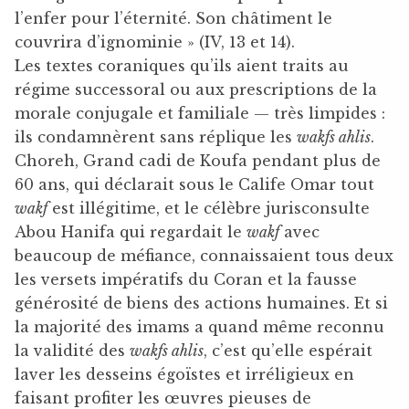
l’enfer pour l’éternité. Son châtiment le
couvrira d’ignominie » (IV, 13 et 14).
Les textes coraniques qu’ils aient traits au
régime successoral ou aux prescriptions de la
morale conjugale et familiale — très limpides :
ils condamnèrent sans réplique les
wakfs ahlis
.
Choreh, Grand cadi de Koufa pendant plus de
60 ans, qui déclarait sous le Calife Omar tout
wakf
est illégitime, et le célèbre jurisconsulte
Abou Hanifa qui regardait le
wakf
avec
beaucoup de méfiance, connaissaient tous deux
les versets impératifs du Coran et la fausse
générosité de biens des actions humaines. Et si
la majorité des imams a quand même reconnu
la validité des
wakfs ahlis
, c’est qu’elle espérait
laver les desseins égoïstes et irréligieux en
faisant profiter les œuvres pieuses de