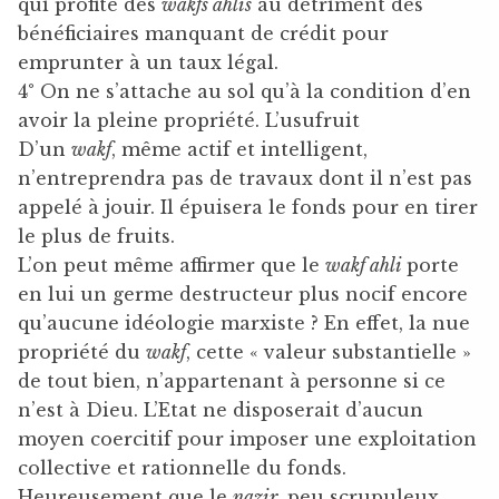
qui profite des
wakfs ahlis
au détriment des
bénéficiaires manquant de crédit pour
emprunter à un taux légal.
4° On ne s’attache au sol qu’à la condition d’en
avoir la pleine propriété. L’usufruit
D’un
wakf
, même actif et intelligent,
n’entreprendra pas de travaux dont il n’est pas
appelé à jouir. Il épuisera le fonds pour en tirer
le plus de fruits.
L’on peut même affirmer que le
wakf ahli
porte
en lui un germe destructeur plus nocif encore
qu’aucune idéologie marxiste ? En effet, la nue
propriété du
wakf
, cette « valeur substantielle »
de tout bien, n’appartenant à personne si ce
n’est à Dieu. L’Etat ne disposerait d’aucun
moyen coercitif pour imposer une exploitation
collective et rationnelle du fonds.
Heureusement que le
nazir
, peu scrupuleux,