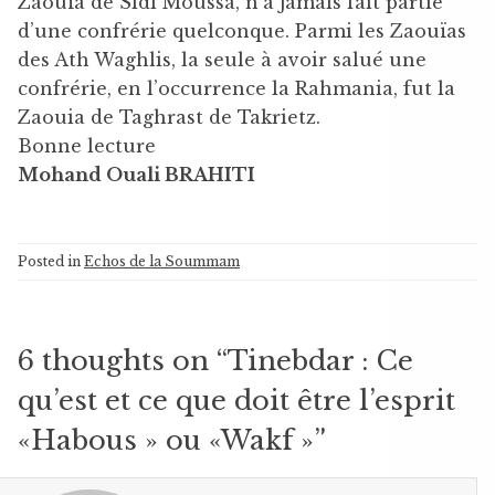
Zaouïa de Sidi Moussa, n’a jamais fait partie
d’une confrérie quelconque. Parmi les Zaouïas
des Ath Waghlis, la seule à avoir salué une
confrérie, en l’occurrence la Rahmania, fut la
Zaouia de Taghrast de Takrietz.
Bonne lecture
Mohand Ouali BRAHITI
Posted in
Echos de la Soummam
6 thoughts on “
Tinebdar : Ce
qu’est et ce que doit être l’esprit
«Habous » ou «Wakf »
”