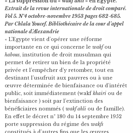
« La suppression du « w
akf ahli
» en Egypte.
Extrait de la revue internationale de droit comparé.
Vol 5. N°4 octobre-novembre 1953 pages 682-685.
Par Chlala Youcef. Bibliothécaire de la cour d’appel
nationale d’Alexandrie
« L’Egypte vient d’opérer une réforme
importante en ce qui concerne le
wakf
ou
habous
, institution de droit musulman qui
permet de retirer un bien de la propriété
privée et l’empêcher d’y retomber, tout en
destinant l’usufruit aux pauvres ou à une
œuvre déterminée de bienfaisance ou d’intérêt
public, soit immédiatement (wakf
khairi
ou de
bienfaisance ) soit par l’extinction des
bénéficiaires nommés (
wakf ahli
ou de famille).
En effet le décret n° 180 du 14 septembre 1952
porte suppression du régime des
wakfs
constitués à d’autres fins que les œuvres