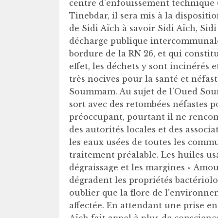
centre d’enfouissement technique
Tinebdar, il sera mis à la disposit
de Sidi Aïch à savoir Sidi Aïch, Sidi
décharge publique intercommunale de
bordure de la RN 26, et qui consti
effet, les déchets y sont incinérés 
très nocives pour la santé et néfa
Soummam. Au sujet de l’Oued Soum
sort avec des retombées néfastes po
préoccupant, pourtant il ne rencon
des autorités locales et des associa
les eaux usées de toutes les commu
traitement préalable. Les huiles usa
dégraissage et les margines « Amoure
dégradent les propriétés bactériol
oublier que la flore de l’environn
affectée. En attendant une prise en 