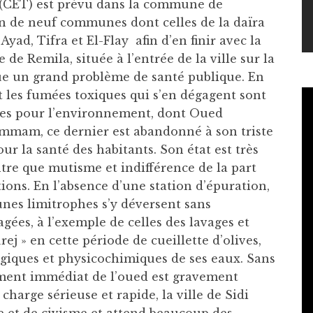
 (CET) est prévu dans la commune de
ion de neuf communes dont celles de la daïra
 Ayad, Tifra et El-Flay afin d’en finir avec la
 Remila, située à l’entrée de la ville sur la
tue un grand problème de santé publique. En
et les fumées toxiques qui s’en dégagent sont
stes pour l’environnement, dont Oued
mam, ce dernier est abandonné à son triste
ur la santé des habitants. Son état est très
tre que mutisme et indifférence de la part
tions. En l’absence d’une station d’épuration,
nes limitrophes s’y déversent sans
gées, à l’exemple de celles des lavages et
j » en cette période de cueillette d’olives,
ogiques et physicochimiques de ses eaux. Sans
ement immédiat de l’oued est gravement
charge sérieuse et rapide, la ville de Sidi