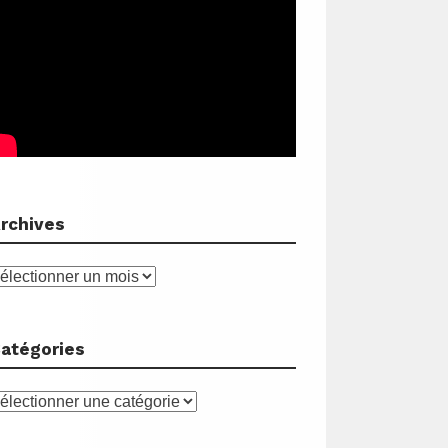
rchives
rchives
atégories
atégories