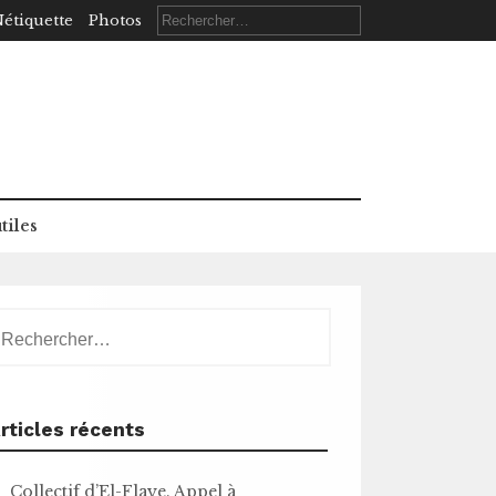
Rechercher :
étiquette
Photos
tiles
echercher :
rticles récents
Collectif d’El-Flaye. Appel à