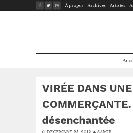
Skip
À propos
Archives
Artistes
A
to
content
Accu
VIRÉE DANS UNE
COMMERÇANTE. Si
désenchantée
DÉCEMBRE 25, 2012
SAMIR