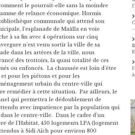
 comment le pourrait-elle sans la moindre
l
ogramme de relance économique. Hormis
a bibliothèque communale qui attend son
C
nicipale, l’esplanade de Maâlla en voie
–
he à sa fin avec 4 opérations sur cinq
vergure n’est venu sortir la ville de sa
R
E
de dans les artères de la ville, nous
ncé des trottoirs, la quasi totalité de ces
imés ou enfoncés. La chaussée est loin d’être
l
à
et pour les piétons et pour les
aménagement urbain du centre-ville qui
e remédier à cette situation. Par ailleurs, le
unnel qui permettra le dédoublement de
 attendu avec impatience par la population qui
n dans le centre-ville. Dans le cadre d’un
ère de l’Habitat, 450 logements LPA (logement
ttendus à Sidi Aïch pour environ 800