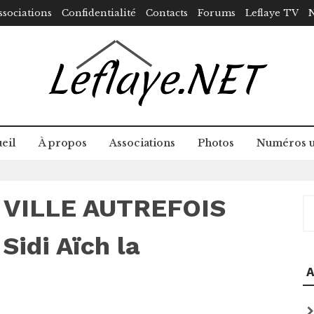
ssociations
Confidentialité
Contacts
Forums
Leflaye TV
N
eil
À propos
Associations
Photos
Numéros u
 VILLE AUTREFOIS
R
di Aïch la
A