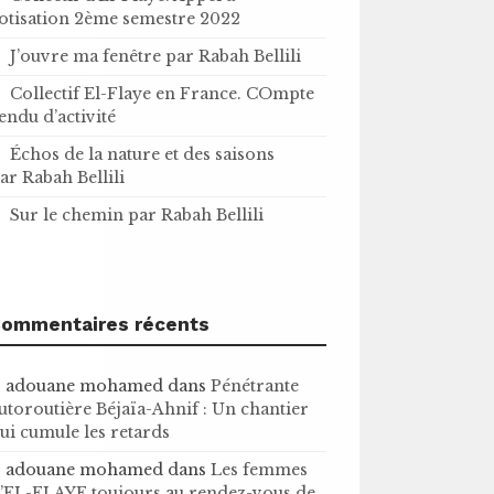
otisation 2ème semestre 2022
J’ouvre ma fenêtre par Rabah Bellili
Collectif El-Flaye en France. COmpte
endu d’activité
Échos de la nature et des saisons
ar Rabah Bellili
Sur le chemin par Rabah Bellili
ommentaires récents
adouane mohamed
dans
Pénétrante
utoroutière Béjaïa-Ahnif : Un chantier
ui cumule les retards
adouane mohamed
dans
Les femmes
’EL-FLAYE toujours au rendez-vous de