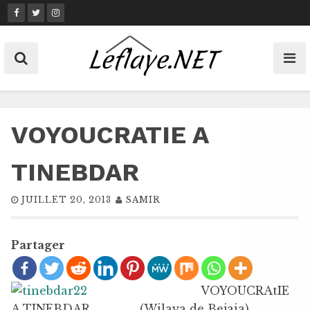
Skip
to
content
VOYOUCRATIE A
TINEBDAR
JUILLET 20, 2013
SAMIR
Partager
VOYOUCRAtIE
A TINEBDAR………………(Wilaya de Bejaia).