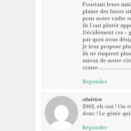
Pourtant leurs maît
plaine des Issers s
pour notre vadte ré
ils l’ont plutôt app
Décidément ces « g
par quoi nous désig
Je leur propose pl
ils ne risquent plu
mieux de notre côt
crasse………………………
Répondre
citoirien
2962, eh-oui ! On e
donc ! Le génie qui
Répondre