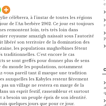
c
lie célèbrera, à l’instar de toutes les régions
our de l’An berbère 2962. Ce jour est toujours
r
es remontent loin, très très loin dans
emier royaume amazigh naissait sous l’autorité
p
 libéré son territoire de la domination des
taine, les populations maghrébines fêtent
s traditionnelles. C’est encore le cas
cts se sont greffés pour donner plus de sens
l’or du monde les populations, notamment
C
-vous pareil tant il marque une tradition
s auxquelles les Kabyles restent fièrement
, pas un village ne restera en marge de la
a
dans un esprit festif, rassembleur et surtout
q
t a besoin un peuple épris de son identité.
puis quelques jours que pour ce jour.
d