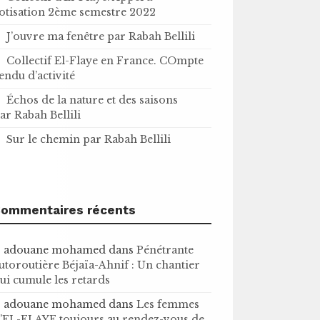
otisation 2ème semestre 2022
J’ouvre ma fenêtre par Rabah Bellili
Collectif El-Flaye en France. COmpte
endu d’activité
Échos de la nature et des saisons
ar Rabah Bellili
Sur le chemin par Rabah Bellili
ommentaires récents
adouane mohamed
dans
Pénétrante
utoroutière Béjaïa-Ahnif : Un chantier
ui cumule les retards
adouane mohamed
dans
Les femmes
’EL-FLAYE toujours au rendez-vous de