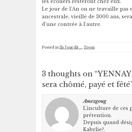
les écoliers resteront chez eux.
Le jour de l’An on ne travaille pas e
ancestrale, vieille de 3000 ans, ser
d’une contrée à l’autre.
Posted in
Ils l'ont dit ...
,
Zoom
3 thoughts on “
YENNAYER
sera chômé, payé et fêté
Amezgoug
L’inculture de ces 
prétention.
Depuis quand désig
Kabylie?.