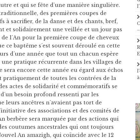
tre et qui se fête d’une manière singulière.
l
 traditionnelle, des premières coupes de
 à sacrifier, de la danse et des chants, bref,
C
nt et solidairement une veillée et un jour pas
–
r de l´An pour la première coupe de cheveux
que ce baptême s´est souvent déroulé en cette
R
ours d´une année que tout un chacun espère
E
 une pratique récurrente dans les villages de
 le sera encore cette année eu égard aux échos
l
à
t pratiquement de toutes les contrées de la
 des actes de solidarité et commémoratifs se
d´un besoin profond ressenti par les
e leurs ancêtres n´avaient pas tort de
initiative des associations et des comités de
l´An berbère sera marquée par des actions qui
 des coutumes ancestrales qui ont toujours
Nouvel An amazigh, qui coïncide avec le 12