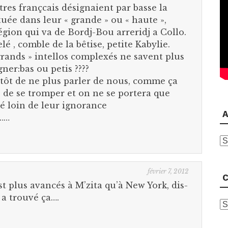
res françcais désignaient par basse la
ituée dans leur « grande » ou « haute »,
gion qui va de Bordj-Bou arreridj a Collo.
elé , comble de la bêtise, petite Kabylie.
rands » intellos complexés ne savent plus
ner:bas ou petis ????
utôt de ne plus parler de nous, comme ça
s de se tromper et on ne se portera que
é loin de leur ignorance
A
……
A
février 7, 2012
C
st plus avancés à M’zita qu’à New York, dis-
 a trouvé ça….
C