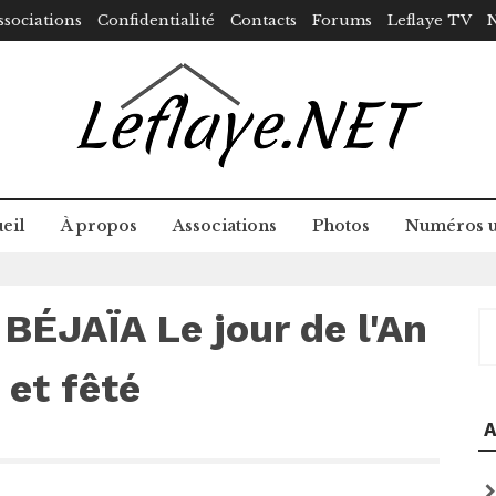
ssociations
Confidentialité
Contacts
Forums
Leflaye TV
N
eil
À propos
Associations
Photos
Numéros u
ÉJAÏA Le jour de l'An
R
 et fêté
A