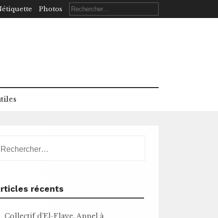
Rechercher :
étiquette
Photos
tiles
echercher :
rticles récents
Collectif d’El-Flaye. Appel à