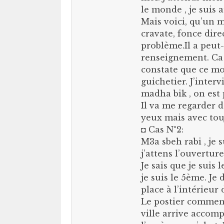
le monde , je suis 
Mais voici, qu’un 
cravate, fonce dir
problème.Il a peut-
renseignement. Ca 
constate que ce mo
guichetier. J’inter
madha bik , on est 
Il va me regarder de
yeux mais avec touj
◘ Cas N°2:
M3a sbeh rabi , je s
j’attens l’ouverture
Je sais que je suis 
je suis le 5ème. Je
place à l’intérieur 
Le postier commenc
ville arrive accomp