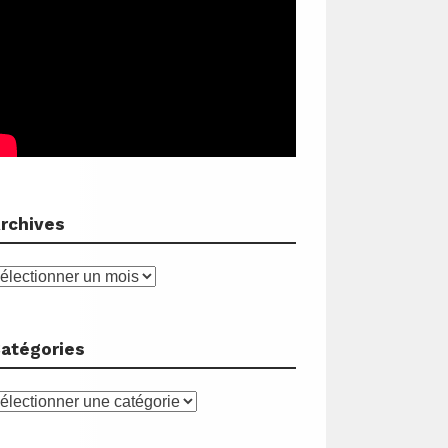
rchives
rchives
atégories
atégories