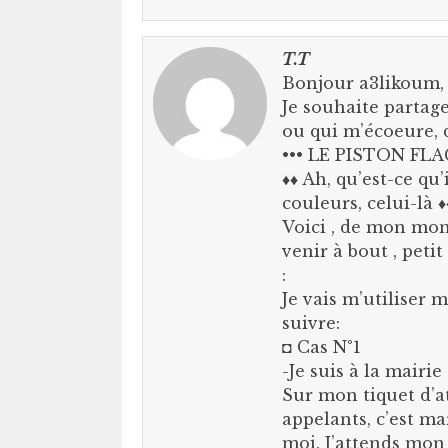
T.T
Bonjour a3likoum,
Je souhaite partag
ou qui m’écoeure, d
••• LE PISTON FL
♦♦ Ah, qu’est-ce qu’
couleurs, celui-là ♦
Voici , de mon mo
venir à bout , peti
:
Je vais m’utiliser
suivre:
◘ Cas N°1
-Je suis à la mairi
Sur mon tiquet d’at
appelants, c’est ma
moi. J’attends mo