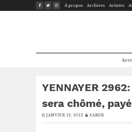
Skip
À propos
Archives
Artistes
A
to
content
Accu
YENNAYER 2962: B
sera chômé, payé
JANVIER 12, 2012
SAMIR