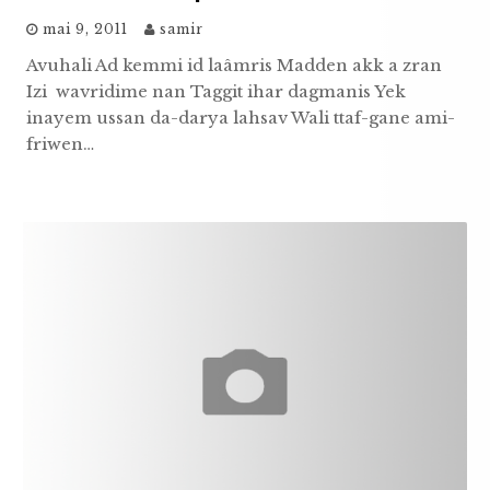
mai 9, 2011
samir
Avuhali Ad kemmi id laâmris Madden akk a zran
Izi wavridime nan Taggit ihar dagmanis Yek
inayem ussan da-darya lahsav Wali ttaf-gane ami-
friwen…